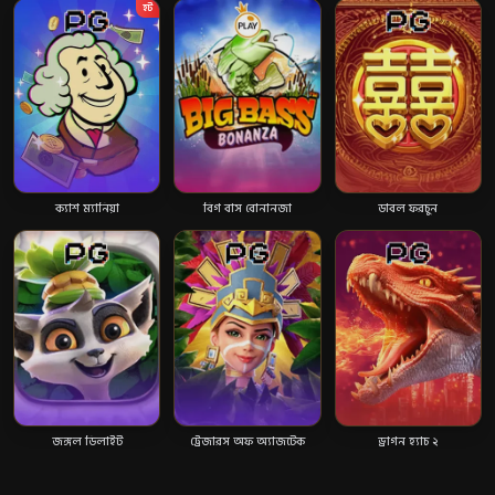
হট
ক্যাশ ম্যানিয়া
বিগ বাস বোনানজা
ডাবল ফরচুন
জঙ্গল ডিলাইট
ট্রেজারস অফ অ্যাজটেক
ড্রাগন হ্যাচ ২