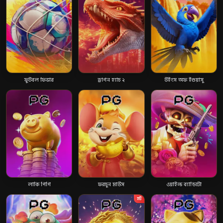
ফুটবল ফিভার
ড্রাগন হ্যাচ ২
উইংস অফ ইগুয়াসু
লাকি পিগি
ফরচুন মাউস
ওয়াইল্ড ব্যান্ডিটো
হট