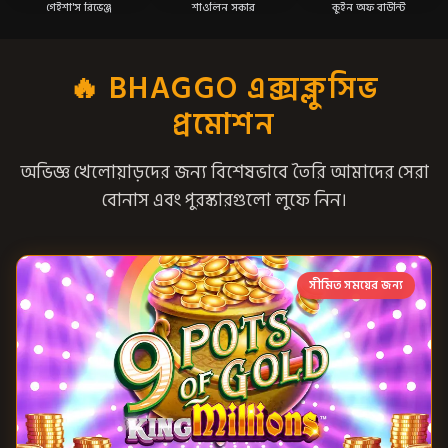
গেইশা'স রিভেঞ্জ
শাওলিন সকার
কুইন অফ বাউন্টি
🔥 BHAGGO এক্সক্লুসিভ
প্রমোশন
অভিজ্ঞ খেলোয়াড়দের জন্য বিশেষভাবে তৈরি আমাদের সেরা
বোনাস এবং পুরস্কারগুলো লুফে নিন।
সীমিত সময়ের জন্য