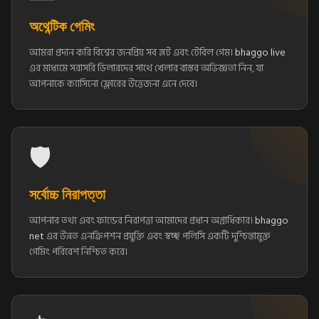
29/06/2026 রহমানবিশ*** জ্যাকপট জিতেছেন 101,000 BDT 🚀
29/06/2026 রহমানসা*** জিতেছেন 5,500 BDT 🔥
অথেন্টিক গেমিং
29/06/2026 রহমানসিক*** জ্যাকপট জিতেছেন 83,000 BDT 🎰
আমরা প্রদান করি বিশ্বের জনপ্রিয় সব স্লট এবং টেবিল গেম।
bhaggo live
29/06/2026 রহমানসে*** বোনাস পেয়েছেন 2,450 BDT 🎁
এর মাধ্যমে সরাসরি ডিলারদের সাথে খেলার বাস্তব অভিজ্ঞতা নিন, যা
29/06/2026 রহমানশ*** উত্তোলন সফল 9,200 BDT 💸
আপনাকে ক্যাসিনো ফ্লোরের উত্তেজনা এনে দেবে।
29/06/2026 রহমানসিকদ*** জিতেছেন 12,000 BDT 🔥
29/06/2026 রহমানদা*** রিবেট পেয়েছেন 1,200 BDT 🔄
29/06/2026 রহমানমজ*** বোনাস পেয়েছেন 1,950 BDT 🎁
29/06/2026 রহমানবিশ্*** বোনাস পেয়েছেন 550 BDT 🎁
🛡️
29/06/2026 রহমানপাট*** জ্যাকপট জিতেছেন 78,000 BDT 🎰
29/06/2026 রহমানমণ্*** জিতেছেন 34,000 BDT 🔥
29/06/2026 রহমানমজি*** রিবেট পেয়েছেন 600 BDT 🎊
সর্বোচ্চ নিরাপত্তা
29/06/2026 রহমানমুন*** উত্তোলন সফল 5,500 BDT 🏦
আপনার তথ্য এবং ফান্ডের নিরাপত্তা আমাদের প্রধান অগ্রাধিকার।
bhaggo
29/06/2026 রহমানসাহ*** জ্যাকপট জিতেছেন 112,000 BDT 🚀
net
এর উন্নত এনক্রিপশন প্রযুক্তি এবং স্বচ্ছ পলিসি একটি দুশ্চিন্তামুক্ত
29/06/2026 রহমানঘো*** জ্যাকপট জিতেছেন 121,000 BDT 🚀
গেমিং পরিবেশ নিশ্চিত করে।
29/06/2026 রহমানজমাদ*** উত্তোলন সফল 17,900 BDT 💸
29/06/2026 রহমানক*** বোনাস পেয়েছেন 550 BDT 🎁
29/06/2026 রহমানজমাদ্*** বোনাস পেয়েছেন 2,000 BDT ✨
29/06/2026 রহমানন*** জ্যাকপট জিতেছেন 134,000 BDT 💥