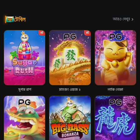
টেবিল
আরও দেখুন
হট
হট
সুগার রাশ
মাহজং ওয়েজ ২
লাকি নেকো