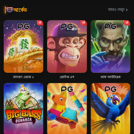
আর্কেড
আরও দেখুন
হট
হট
হট
মাহজং ওয়েজ ২
ওয়াইল্ড এপ
জম্বি আউটব্রেক