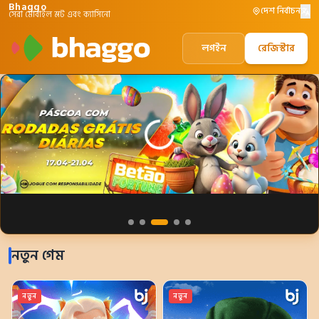
Bhaggo
দেশ নির্বাচন
সেরা মোবাইল স্লট এবং ক্যাসিনো
📥
29/06/2026 রহমা*** বোনাস পেয়েছেন 1,800 BDT 🎁
লগইন
রেজিস্টার
Bhaggo ক্যাসিনো এবং বেটিং অ্যাপের বিশেষ অফারসমূহ
নতুন গেম
নতুন
নতুন