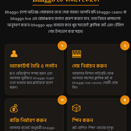
Bhaggo হলো অভিজ্ঞ গেমারদের জন্য সেরা গন্তব্য। আপনি যদি bhaggo casino বা
bhaggo live এর রোমাঞ্চকর জগতে প্রবেশ করতে চান, তবে নিচের ধাপগুলো
অনুসরণ করুন। bhaggo app ব্যবহার করে খুব সহজেই ক্লাসিক স্লট এবং টেবিল
গেম উপভোগ করা সম্ভব।
১
২
👤
🎰
অ্যাকাউন্ট তৈরি ও লগইন
গেম নির্বাচন করুন
দ্রুত রেজিস্ট্রেশন সম্পন্ন করুন এবং
আমাদের বিশাল লাইব্রেরি থেকে
আপনার সুরক্ষিত bhaggo login
আপনার পছন্দের ক্লাসিক স্লট বা
তথ্য ব্যবহার করে প্ল্যাটফর্মে প্রবেশ
bhaggo live casino গেমটি বেছে
করুন।
নিন।
৩
৪
💰
🎲
বাজি নির্ধারণ করুন
স্পিন করুন
আপনার বাজেট অনুযায়ী bhaggo
স্লট মেশিনে 'স্পিন' বোতাম চাপুন