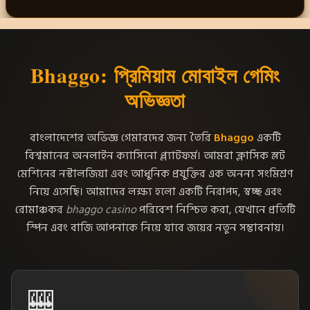
29/06/2026 রহমানমণ*** জ্যাকপট জিতেছেন 127,000 BDT 🎰
29/06/2026 রহমানদ*** জিতেছেন 30,500 BDT 🔥
29/06/2026 রহমানপ*** জ্যাকপট জিতেছেন 138,000 BDT 🎰
29/06/2026 রহমানঘ*** বোনাস পেয়েছেন 2,450 BDT ✨
Bhaggo: প্রিমিয়াম মোবাইল গেমিং
29/06/2026 রহমানপা*** জিতেছেন 5,000 BDT 🏆
অভিজ্ঞতা
29/06/2026 রহমানজল*** রিবেট পেয়েছেন 700 BDT 💵
29/06/2026 রহমানদত*** রিবেট পেয়েছেন 700 BDT 🔄
29/06/2026 রহমানবি*** উত্তোলন সফল 16,100 BDT 💸
বাংলাদেশের অভিজ্ঞ গেমারদের জন্য তৈরি
Bhaggo
একটি
29/06/2026 রহমানজম*** জ্যাকপট জিতেছেন 89,000 BDT 🎰
বিশ্বমানের অনলাইন ক্যাসিনো প্ল্যাটফর্ম। আমরা ক্লাসিক স্লট
29/06/2026 রহমানমু*** রিবেট পেয়েছেন 600 BDT 🎊
মেশিনের নস্টালজিয়া এবং আধুনিক প্রযুক্তির এক অনন্য সংমিশ্রণ
29/06/2026 রহমানস*** জ্যাকপট জিতেছেন 81,000 BDT 🎰
নিয়ে এসেছি। আমাদের লক্ষ্য হলো একটি নিরাপদ, স্বচ্ছ এবং
29/06/2026 রহমানবে*** জ্যাকপট জিতেছেন 61,000 BDT 🚀
রোমাঞ্চকর
bhaggo casino
পরিবেশ নিশ্চিত করা, যেখানে প্রতিটি
29/06/2026 রহমানর*** উত্তোলন সফল 5,600 BDT 🏦
স্পিন এবং বাজি আপনাকে নিয়ে যাবে জয়ের নতুন সম্ভাবনায়।
29/06/2026 রহমানআ*** বোনাস পেয়েছেন 2,300 BDT 🎁
29/06/2026 রহমানজমা*** জ্যাকপট জিতেছেন 56,000 BDT 🚀
29/06/2026 রহমানআখ*** উত্তোলন সফল 9,400 BDT 💸
29/06/2026 রহমানসব*** বোনাস পেয়েছেন 800 BDT 🎁
🎰
29/06/2026 রহমানসি*** জিতেছেন 26,000 BDT 🏆