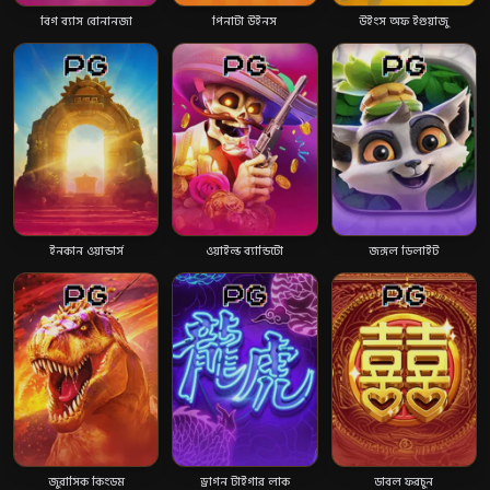
বিগ ব্যাস বোনানজা
পিনাটা উইনস
উইংস অফ ইগুয়াজু
ইনকান ওয়ান্ডার্স
ওয়াইল্ড ব্যান্ডিটো
জঙ্গল ডিলাইট
জুরাসিক কিংডম
ড্রাগন টাইগার লাক
ডাবল ফরচুন