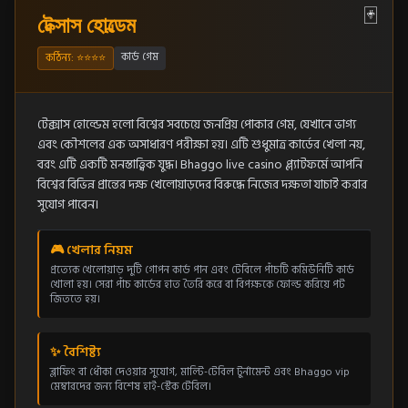
🃏
টেক্সাস হোল্ডেম
কার্ড গেম
কঠিন্য: ⭐⭐⭐⭐
টেক্সাস হোল্ডেম হলো বিশ্বের সবচেয়ে জনপ্রিয় পোকার গেম, যেখানে ভাগ্য
এবং কৌশলের এক অসাধারণ পরীক্ষা হয়। এটি শুধুমাত্র কার্ডের খেলা নয়,
বরং এটি একটি মনস্তাত্ত্বিক যুদ্ধ। Bhaggo live casino প্ল্যাটফর্মে আপনি
বিশ্বের বিভিন্ন প্রান্তের দক্ষ খেলোয়াড়দের বিরুদ্ধে নিজের দক্ষতা যাচাই করার
সুযোগ পাবেন।
🎮 খেলার নিয়ম
প্রত্যেক খেলোয়াড় দুটি গোপন কার্ড পান এবং টেবিলে পাঁচটি কমিউনিটি কার্ড
খোলা হয়। সেরা পাঁচ কার্ডের হাত তৈরি করে বা বিপক্ষকে ফোল্ড করিয়ে পট
জিততে হয়।
✨ বৈশিষ্ট্য
ব্লাফিং বা ধোঁকা দেওয়ার সুযোগ, মাল্টি-টেবিল টুর্নামেন্ট এবং Bhaggo vip
মেম্বারদের জন্য বিশেষ হাই-স্টেক টেবিল।