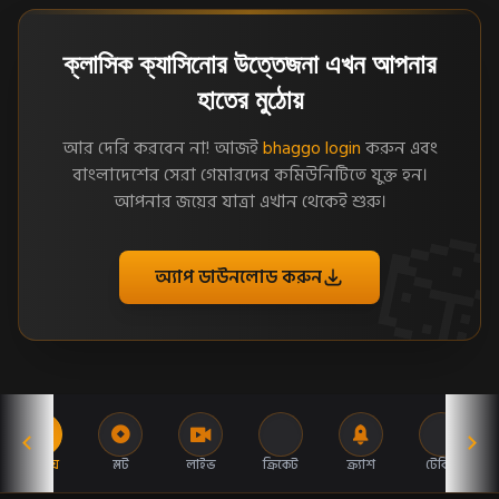
ক্লাসিক ক্যাসিনোর উত্তেজনা এখন আপনার
হাতের মুঠোয়
আর দেরি করবেন না! আজই
bhaggo login
করুন এবং
বাংলাদেশের সেরা গেমারদের কমিউনিটিতে যুক্ত হন।

আপনার জয়ের যাত্রা এখান থেকেই শুরু।
অ্যাপ ডাউনলোড করুন
জনপ্রিয়
স্লট
লাইভ
ক্রিকেট
ক্র্যাশ
টেবিল