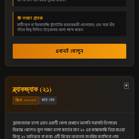
বিশেষ কল বেট করার সুবিধা রয়েছে।
🎯 লক্ষ্য গ্রাহক
মার্টিঙ্গেল বা ফিবোনাচ্চি স্ট্র্যাটেজি ব্যবহারকারী খেলোয়াড় এবং যারা ধীর
গতির কিন্তু নিশ্চিত উত্তেজনার খেলা পছন্দ করেন।
এখনই খেলুন
🃏
ব্ল্যাকজ্যাক (২১)
কার্ড গেম
স্কিল: ⭐⭐⭐⭐⭐
ব্ল্যাকজ্যাক হলো এমন একটি খেলা যেখানে আপনি সরাসরি ডিলারের
বিরুদ্ধে খেলেন। মূল লক্ষ্য হলো কার্ডের মান ২১ এর কাছাকাছি নিয়ে যাওয়া
কিন্তু ২১ অতিক্রম না করা। এটি বিশ্বের অন্যতম জনপ্রিয় ক্যাসিনো গেম