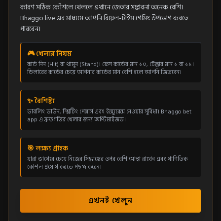
কারণ সঠিক কৌশলে খেললে এখানে জেতার সম্ভাবনা অনেক বেশি।
Bhaggo live এর মাধ্যমে আপনি রিয়েল-টাইম গেমিং উপভোগ করতে
পারবেন।
🎮 খেলার নিয়ম
কার্ড নিন (Hit) বা থামুন (Stand)। ফেস কার্ডের মান ১০, টেক্কার মান ১ বা ১১।
ডিলারের কার্ডের চেয়ে আপনার কার্ডের মান বেশি হলে আপনি জিতবেন।
✨ বৈশিষ্ট্য
ডাবলিং ডাউন, স্প্লিটিং পেয়ার্স এবং ইন্স্যুরেন্স নেওয়ার সুবিধা। Bhaggo bet
app এ দ্রুতগতির খেলার জন্য অপ্টিমাইজড।
🎯 লক্ষ্য গ্রাহক
যারা ভাগ্যের চেয়ে নিজের সিদ্ধান্তের ওপর বেশি আস্থা রাখেন এবং গাণিতিক
কৌশল প্রয়োগ করতে পছন্দ করেন।
এখনই খেলুন