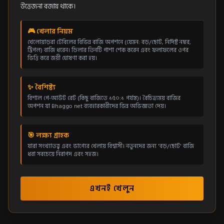
উত্তেজনা বজায় থাকে।
🎮 খেলার নিয়ম
খেলোয়াড়রা টেবিলের বিভিন্ন বাজি অপশনে (যেমন: বড়/ছোট, নির্দিষ্ট নম্বর,
ট্রিপল) বাজি ধরেন। ডিলার তিনটি পাশা শেক করেন এবং ফলাফলের ওপর
ভিত্তি করে জয়ী ঘোষণা করা হয়।
✨ বৈশিষ্ট্য
বিশাল পে-আউট রেট (কিছু বাজিতে ১৫০:১ পর্যন্ত)। বৈচিত্র্যময় বাজির
অপশন যা Bhaggo net ব্যবহারকারীদের ভিন্ন অভিজ্ঞতা দেয়।
🎯 লক্ষ্য গ্রাহক
যারা সংখ্যাতত্ত্ব এবং ভাগ্যের খেলায় বিশ্বাসী। নতুনদের জন্য 'বড়/ছোট' বাজি
ধরা সবচেয়ে নিরাপদ এবং সহজ।
এখনই খেলুন